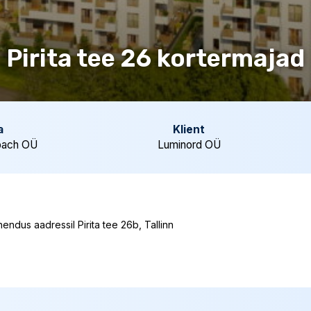
Pirita tee 26 kortermajad
a
Klient
ebach OÜ
Luminord OÜ
ndus aadressil Pirita tee 26b, Tallinn