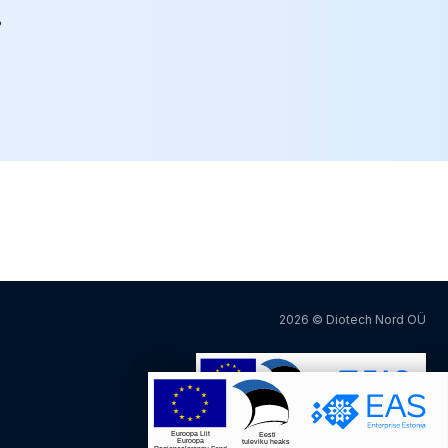
?
2026 © Diotech Nord OÜ