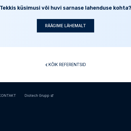
Tekkis küsimusi või huvi sarnase lahenduse kohta
RÄÄGIME LÄHEMALT
KÕIK REFERENTSID
KONTAKT
Diotech Grupp