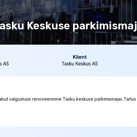
asku Keskuse parkimisma
Klient
s AS
Tasku Keskus AS
atud valgustuse renoveerimine Tasku keskuse parkimismajas Tartus