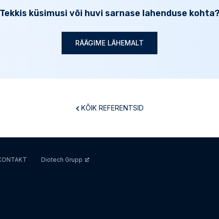
Tekkis küsimusi või huvi sarnase lahenduse kohta
RÄÄGIME LÄHEMALT
KÕIK REFERENTSID
KONTAKT
Diotech Grupp