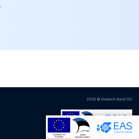
?
2026 © Diotech Nord OÜ