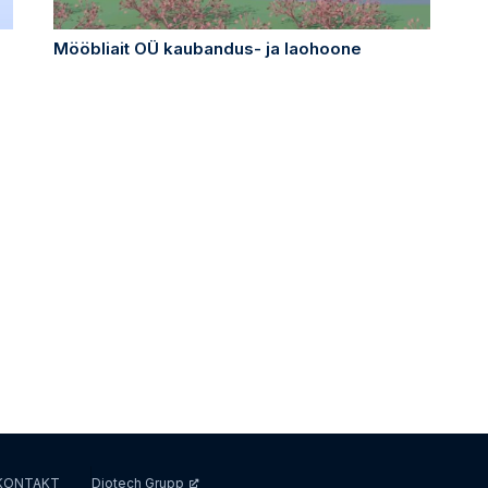
Mööbliait OÜ kaubandus- ja laohoone
KONTAKT
Diotech Grupp