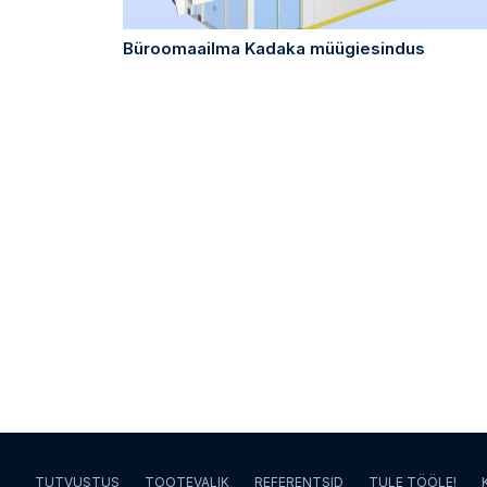
Büroomaailma Kadaka müügiesindus
TUTVUSTUS
TOOTEVALIK
REFERENTSID
TULE TÖÖLE!